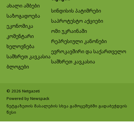
ახალი ამბები
სინდისის პატიმრები
საზოგადოება
საპროტესტო აქციები
ეკონომიკა
ომი უკრაინაში
კომენტარი
რეპრესიული კანონები
ხელოვნება
ევროკავშირი და საქართველო
სამხრეთ კავკასია
სამხრეთ კავკასია
ბლოგები
© 2026 Netgazeti
Powered by Newspack
ნეტგაზეთის მასალების სხვა გამოცემებში გადაბეჭდვის
წესი
Exit mobile version