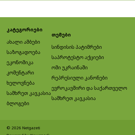
კატეგორიები
თემები
ახალი ამბები
სინდისის პატიმრები
საზოგადოება
საპროტესტო აქციები
ეკონომიკა
ომი უკრაინაში
კომენტარი
რეპრესიული კანონები
ხელოვნება
ევროკავშირი და საქართველო
სამხრეთ კავკასია
სამხრეთ კავკასია
ბლოგები
© 2026 Netgazeti