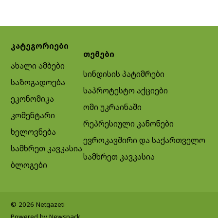
კატეგორიები
თემები
ახალი ამბები
სინდისის პატიმრები
საზოგადოება
საპროტესტო აქციები
ეკონომიკა
ომი უკრაინაში
კომენტარი
რეპრესიული კანონები
ხელოვნება
ევროკავშირი და საქართველო
სამხრეთ კავკასია
სამხრეთ კავკასია
ბლოგები
© 2026 Netgazeti
Powered by Newspack