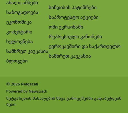
ახალი ამბები
სინდისის პატიმრები
საზოგადოება
საპროტესტო აქციები
ეკონომიკა
ომი უკრაინაში
კომენტარი
რეპრესიული კანონები
ხელოვნება
ევროკავშირი და საქართველო
სამხრეთ კავკასია
სამხრეთ კავკასია
ბლოგები
© 2026 Netgazeti
Powered by Newspack
ნეტგაზეთის მასალების სხვა გამოცემებში გადაბეჭდვის
წესი
Exit mobile version