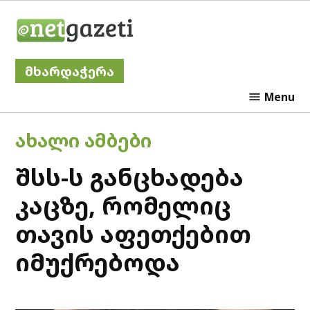
Skip
Netgazeti
to
content
მხარდაჭერა
Menu
POSTED
ᲐᲮᲐᲚᲘ ᲐᲛᲑᲔᲑᲘ
IN
შსს-ს განცხადება
კაცზე, რომელიც
თავის აფეთქებით
იმუქრებოდა