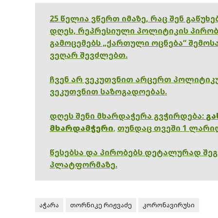
25 წელია ვწერთ იმაზე, რაც შენ გაწუხ
დღეს, რეპრესიული პოლიტიკის პირობ
გამოცემებს „ქართული ოცნება“ შემოსა
ვეღარ შევძლებთ.
ჩვენ არ ვეკუთვნით არცერთ პოლიტიკუ
ვეკუთვნით საზოგადოებას.
დღეს შენი მხარდაჭერა გვჭირდება:
გა
მხარდამჭერი
,
თუნდაც თვეში 1 ლარი
წესებსა და პირობებს დეტალურად შე
პლატფორმაზე.
აჭარა
თორნიკე რიჟვაძე
კორონავირუსი