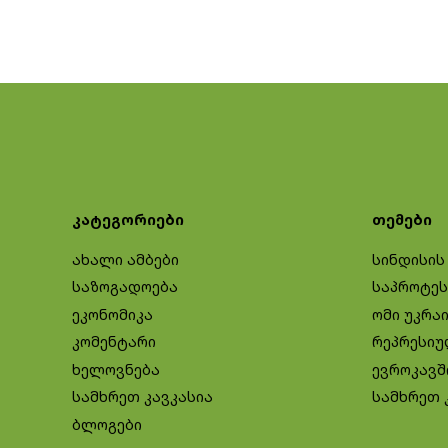
კატეგორიები
თემები
ახალი ამბები
სინდისის
საზოგადოება
საპროტეს
ეკონომიკა
ომი უკრა
კომენტარი
რეპრესიუ
ხელოვნება
ევროკავშ
სამხრეთ კავკასია
სამხრეთ 
ბლოგები