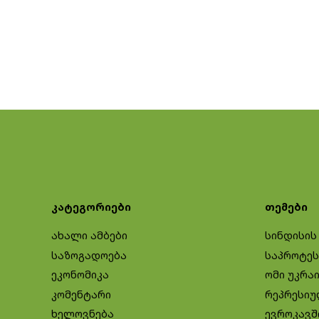
კატეგორიები
თემები
ახალი ამბები
სინდისის
საზოგადოება
საპროტეს
ეკონომიკა
ომი უკრა
კომენტარი
რეპრესიუ
ხელოვნება
ევროკავშ