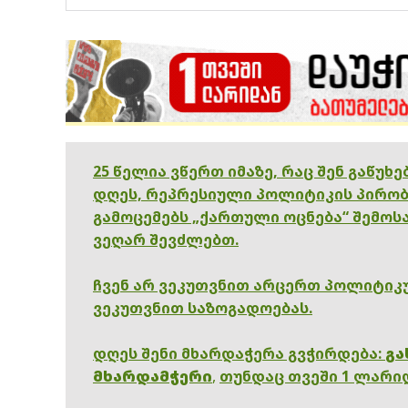
25 წელია ვწერთ იმაზე, რაც შენ გაწუხ
დღეს, რეპრესიული პოლიტიკის პირობ
გამოცემებს „ქართული ოცნება“ შემოსა
ვეღარ შევძლებთ.
ჩვენ არ ვეკუთვნით არცერთ პოლიტიკუ
ვეკუთვნით საზოგადოებას.
დღეს შენი მხარდაჭერა გვჭირდება:
გა
მხარდამჭერი
,
თუნდაც თვეში 1 ლარი