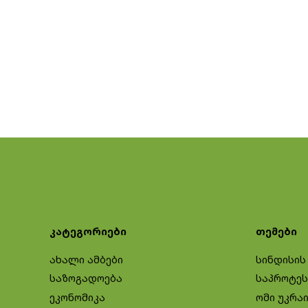
კატეგორიები
თემები
ახალი ამბები
სინდისის
საზოგადოება
საპროტეს
ეკონომიკა
ომი უკრა