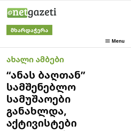
Skip
Netgazeti
to
content
მხარდაჭერა
Menu
POSTED
ᲐᲮᲐᲚᲘ ᲐᲛᲑᲔᲑᲘ
IN
“ანას ბაღთან”
სამშენებლო
სამუშაოები
განახლდა,
აქტივისტები