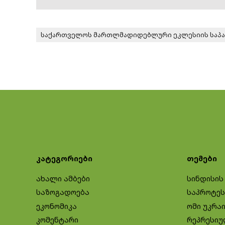
საქართველოს მართლმადიდებლური ეკლესიის საპ
კატეგორიები
თემები
ახალი ამბები
სინდისის
საზოგადოება
საპროტეს
ეკონომიკა
ომი უკრა
კომენტარი
რეპრესიუ