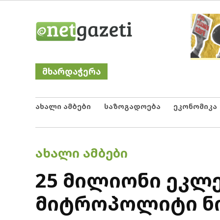
Skip
Netgazeti
ნეტგაზეთი
to
content
მხარდაჭერა
ახალი ამბები
საზოგადოება
ეკონომიკა
POSTED
ᲐᲮᲐᲚᲘ ᲐᲛᲑᲔᲑᲘ
IN
25 მილიონი ეკლე
მიტროპოლიტი ნ