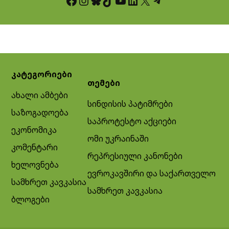
Facebook
Instagram
Bluesky
TikTok
YouTube
LinkedIn
X
Telegram
კატეგორიები
თემები
ახალი ამბები
სინდისის პატიმრები
საზოგადოება
საპროტესტო აქციები
ეკონომიკა
ომი უკრაინაში
კომენტარი
რეპრესიული კანონები
ხელოვნება
ევროკავშირი და საქართველო
სამხრეთ კავკასია
სამხრეთ კავკასია
ბლოგები