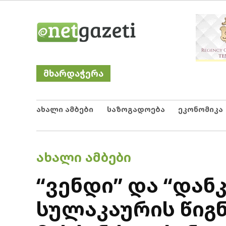
Skip
Netgazeti
ნეტგაზეთი
to
content
მხარდაჭერა
ახალი ამბები
საზოგადოება
ეკონომიკა
POSTED
ᲐᲮᲐᲚᲘ ᲐᲛᲑᲔᲑᲘ
IN
“ვენდი” და “დან
სულაკაურის წიგნ