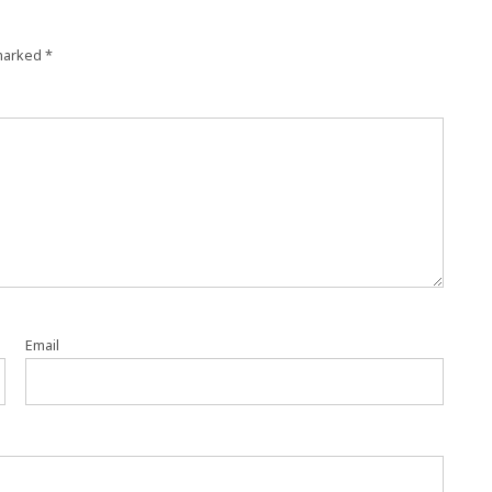
 marked
*
Email