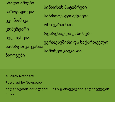
ახალი ამბები
სინდისის პატიმრები
საზოგადოება
საპროტესტო აქციები
ეკონომიკა
ომი უკრაინაში
კომენტარი
რეპრესიული კანონები
ხელოვნება
ევროკავშირი და საქართველო
სამხრეთ კავკასია
სამხრეთ კავკასია
ბლოგები
© 2026 Netgazeti
Powered by Newspack
ნეტგაზეთის მასალების სხვა გამოცემებში გადაბეჭდვის
წესი
Exit mobile version