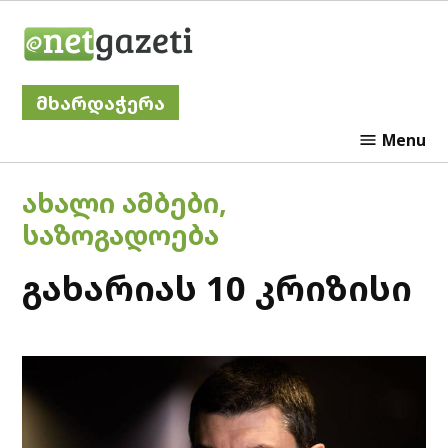
Skip
Netgazeti
to
content
მხარდაჭერა
Menu
POSTED
ᲐᲮᲐᲚᲘ ᲐᲛᲑᲔᲑᲘ
,
IN
ᲡᲐᲖᲝᲒᲐᲓᲝᲔᲑᲐ
გახარიას 10 კრიზისი