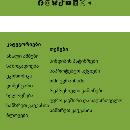
Facebook
Instagram
Bluesky
TikTok
YouTube
LinkedIn
X
Telegram
კატეგორიები
თემები
ახალი ამბები
სინდისის პატიმრები
საზოგადოება
საპროტესტო აქციები
ეკონომიკა
ომი უკრაინაში
კომენტარი
რეპრესიული კანონები
ხელოვნება
ევროკავშირი და საქართველო
სამხრეთ კავკასია
სამხრეთ კავკასია
ბლოგები