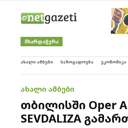
Skip
Netgazeti
ნეტგაზეთი
to
content
მხარდაჭერა
ახალი ამბები
საზოგადოება
ეკონომიკა
POSTED
ᲐᲮᲐᲚᲘ ᲐᲛᲑᲔᲑᲘ
IN
თბილისში Oper A
SEVDALIZA გამარ