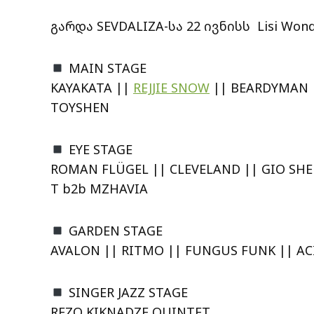
გარდა SEVDALIZA-სა 22 ივნისს Lisi Won
MAIN STAGE
KAYAKATA ||
REJJIE SNOW
|| BEARDYMAN |
TOYSHEN
EYE STAGE
ROMAN FLÜGEL || CLEVELAND || GIO SHE
T b2b MZHAVIA
GARDEN STAGE
AVALON || RITMO || FUNGUS FUNK || AC
SINGER JAZZ STAGE
REZO KIKNADZE QUINTET