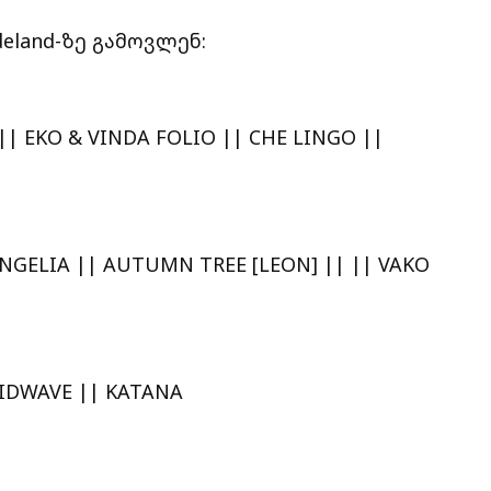
deland-ზე გამოვლენ:
| EKO & VINDA FOLIO || CHE LINGO ||
NGELIA || AUTUMN TREE [LEON] || || VAKO
IDWAVE || KATANA