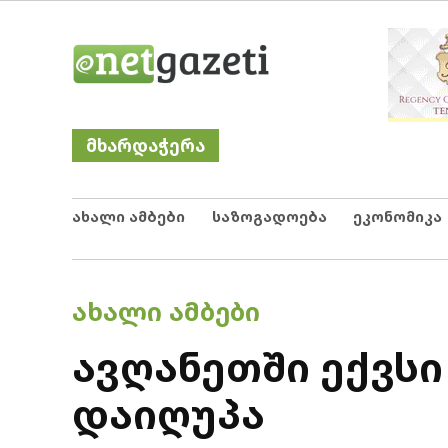
Skip
Netgazeti
ნეტგაზეთი
to
content
მხარდაჭერა
ახალი ამბები
საზოგადოება
ეკონომიკა
POSTED
ᲐᲮᲐᲚᲘ ᲐᲛᲑᲔᲑᲘ
IN
ავღანეთში ექვს
დაიღუპა