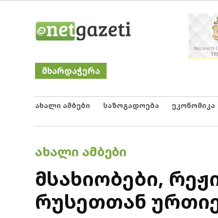
Skip
Netgazeti
ნეტგაზეთი
to
content
მხარდაჭერა
ახალი ამბები
საზოგადოება
ეკონომიკა
POSTED
ᲐᲮᲐᲚᲘ ᲐᲛᲑᲔᲑᲘ
IN
მსახიობები, რე
რუსეთთან ურთიერ