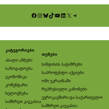
Facebook
Instagram
Bluesky
TikTok
YouTube
LinkedIn
X
Telegram
კატეგორიები
თემები
ახალი ამბები
სინდისის პატიმრები
საზოგადოება
საპროტესტო აქციები
ეკონომიკა
ომი უკრაინაში
კომენტარი
რეპრესიული კანონები
ხელოვნება
ევროკავშირი და საქართველო
სამხრეთ კავკასია
სამხრეთ კავკასია