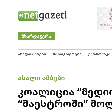
Skip
Netgazeti
ნეტგაზეთი
to
content
მხარდაჭერა
ახალი ამბები
საზოგადოება
ეკონომიკა
POSTED
ᲐᲮᲐᲚᲘ ᲐᲛᲑᲔᲑᲘ
IN
კოალიცია “მედი
“მაესტროში” მო