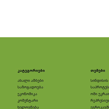
კატეგორიები
თემები
ახალი ამბები
სინდისის
საზოგადოება
საპროტეს
ეკონომიკა
ომი უკრა
კომენტარი
რეპრესიუ
ხელოვნება
ევროკავშ