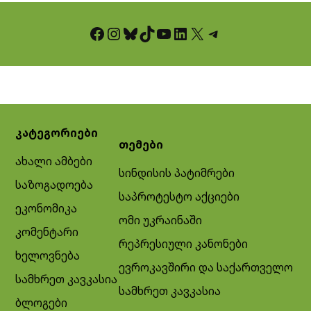
Facebook
Instagram
Bluesky
TikTok
YouTube
LinkedIn
X
Telegram
კატეგორიები
თემები
ახალი ამბები
სინდისის პატიმრები
საზოგადოება
საპროტესტო აქციები
ეკონომიკა
ომი უკრაინაში
კომენტარი
რეპრესიული კანონები
ხელოვნება
ევროკავშირი და საქართველო
სამხრეთ კავკასია
სამხრეთ კავკასია
ბლოგები