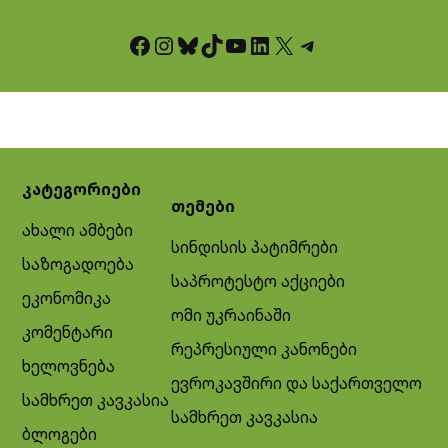
Facebook
Instagram
Bluesky
TikTok
YouTube
LinkedIn
X
Telegram
კატეგორიები
თემები
ახალი ამბები
სინდისის პატიმრები
საზოგადოება
საპროტესტო აქციები
ეკონომიკა
ომი უკრაინაში
კომენტარი
რეპრესიული კანონები
ხელოვნება
ევროკავშირი და საქართველო
სამხრეთ კავკასია
სამხრეთ კავკასია
ბლოგები