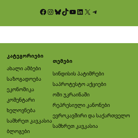
Facebook
Instagram
Bluesky
TikTok
YouTube
LinkedIn
X
Telegram
კატეგორიები
თემები
ახალი ამბები
სინდისის პატიმრები
საზოგადოება
საპროტესტო აქციები
ეკონომიკა
ომი უკრაინაში
კომენტარი
რეპრესიული კანონები
ხელოვნება
ევროკავშირი და საქართველო
სამხრეთ კავკასია
სამხრეთ კავკასია
ბლოგები