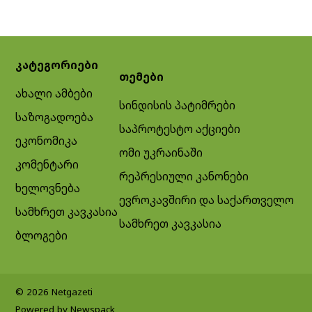
კატეგორიები
თემები
ახალი ამბები
სინდისის პატიმრები
საზოგადოება
საპროტესტო აქციები
ეკონომიკა
ომი უკრაინაში
კომენტარი
რეპრესიული კანონები
ხელოვნება
ევროკავშირი და საქართველო
სამხრეთ კავკასია
სამხრეთ კავკასია
ბლოგები
© 2026 Netgazeti
Powered by Newspack