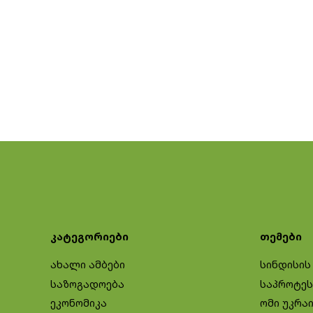
კატეგორიები
თემები
ახალი ამბები
სინდისის
საზოგადოება
საპროტეს
ეკონომიკა
ომი უკრა