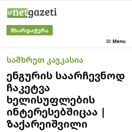
Skip
Netgazeti
to
content
მხარდაჭერა
Menu
POSTED
ᲡᲐᲛᲮᲠᲔᲗ ᲙᲐᲕᲙᲐᲡᲘᲐ
IN
ენგურის საარჩევნოდ
ჩაკეტვა
ხელისუფლების
ინტერესებშიცაა |
ზაქარეიშვილი