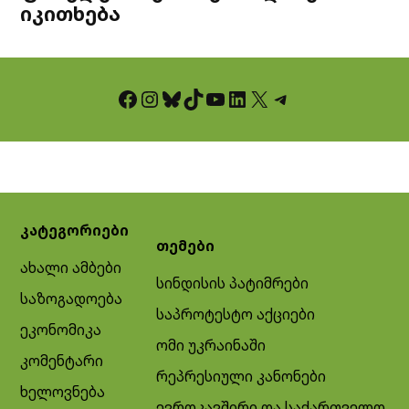
იკითხება
Facebook
Instagram
Bluesky
TikTok
YouTube
LinkedIn
X
Telegram
კატეგორიები
თემები
ახალი ამბები
სინდისის პატიმრები
საზოგადოება
საპროტესტო აქციები
ეკონომიკა
ომი უკრაინაში
კომენტარი
რეპრესიული კანონები
ხელოვნება
ევროკავშირი და საქართველო