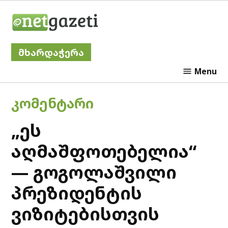
Skip
Netgazeti
to
content
მხარდაჭერა
Menu
POSTED
ᲙᲝᲛᲔᲜᲢᲐᲠᲘ
IN
„ეს
აღმაშფოთებელია“
— გოგოლაშვილი
პრეზიდენტის
ვიზიტებისთვის