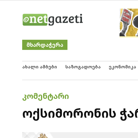
Skip
Netgazeti
ნეტგაზეთი
to
content
მხარდაჭერა
ახალი ამბები
საზოგადოება
ეკონომიკა
POSTED
ᲙᲝᲛᲔᲜᲢᲐᲠᲘ
IN
ოქსიმორონის ჭა