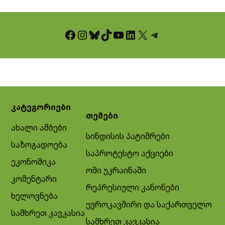
Facebook
Instagram
Bluesky
TikTok
YouTube
LinkedIn
X
Telegram
კატეგორიები
თემები
ახალი ამბები
სინდისის პატიმრები
საზოგადოება
საპროტესტო აქციები
ეკონომიკა
ომი უკრაინაში
კომენტარი
რეპრესიული კანონები
ხელოვნება
ევროკავშირი და საქართველო
სამხრეთ კავკასია
სამხრეთ კავკასია