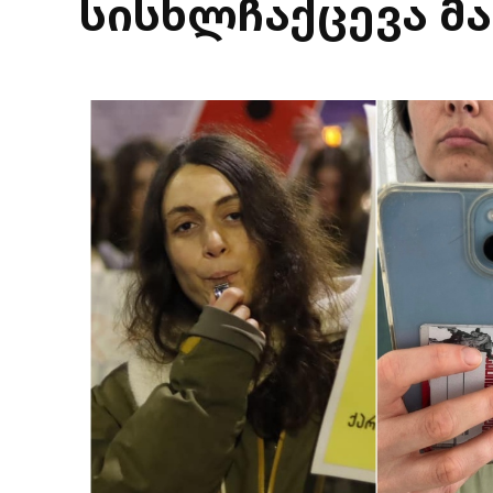
სისხლჩაქცევა მა