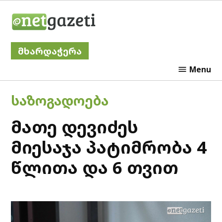
Skip
Netgazeti
to
content
მხარდაჭერა
Menu
POSTED
ᲡᲐᲖᲝᲒᲐᲓᲝᲔᲑᲐ
IN
მათე დევიძეს
მიესაჯა პატიმრობა 4
წლითა და 6 თვით