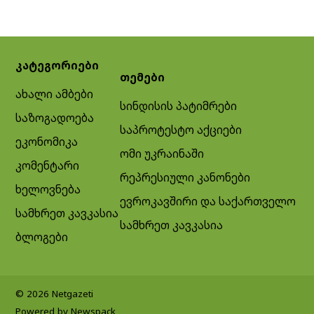
კატეგორიები
თემები
ახალი ამბები
სინდისის პატიმრები
საზოგადოება
საპროტესტო აქციები
ეკონომიკა
ომი უკრაინაში
კომენტარი
რეპრესიული კანონები
ხელოვნება
ევროკავშირი და საქართველო
სამხრეთ კავკასია
სამხრეთ კავკასია
ბლოგები
© 2026 Netgazeti
Powered by Newspack