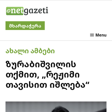
Skip
Netgazeti
to
content
მხარდაჭერა
Menu
POSTED
ᲐᲮᲐᲚᲘ ᲐᲛᲑᲔᲑᲘ
IN
ზურაბიშვილის
თქმით, „რეჟიმი
თავისით იშლება“