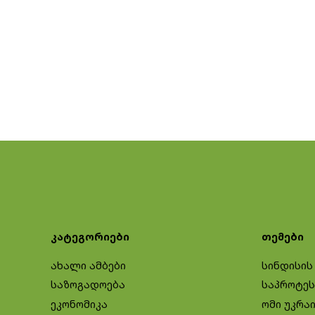
კატეგორიები
თემები
ახალი ამბები
სინდისის
საზოგადოება
საპროტეს
ეკონომიკა
ომი უკრა