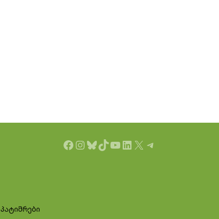
Facebook
Instagram
Bluesky
TikTok
YouTube
LinkedIn
X
Telegram
 პატიმრები