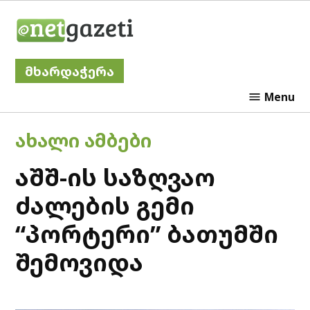
Skip
Netgazeti
to
content
მხარდაჭერა
Menu
POSTED
ᲐᲮᲐᲚᲘ ᲐᲛᲑᲔᲑᲘ
IN
აშშ-ის საზღვაო
ძალების გემი
“პორტერი” ბათუმში
შემოვიდა