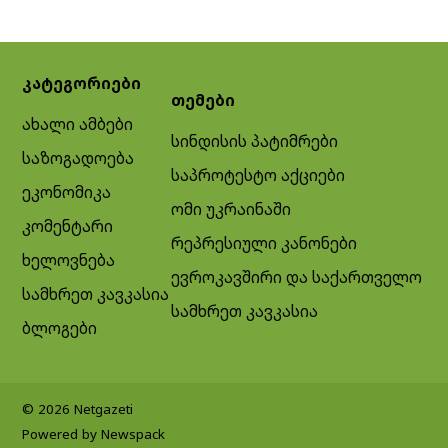
კატეგორიები
თემები
ახალი ამბები
სინდისის პატიმრები
საზოგადოება
საპროტესტო აქციები
ეკონომიკა
ომი უკრაინაში
კომენტარი
რეპრესიული კანონები
ხელოვნება
ევროკავშირი და საქართველო
სამხრეთ კავკასია
სამხრეთ კავკასია
ბლოგები
© 2026 Netgazeti
Powered by Newspack