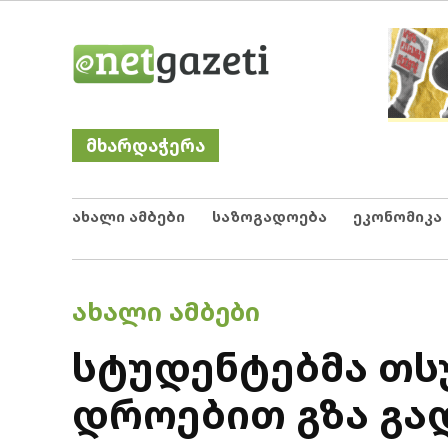
Skip
Netgazeti
ნეტგაზეთი
to
content
მხარდაჭერა
ახალი ამბები
საზოგადოება
ეკონომიკა
POSTED
ᲐᲮᲐᲚᲘ ᲐᲛᲑᲔᲑᲘ
IN
სტუდენტებმა თსუ
დროებით გზა გა