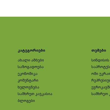
კატეგორიები
თემები
ახალი ამბები
სინდისის
საზოგადოება
საპროტეს
ეკონომიკა
ომი უკრა
კომენტარი
რეპრესიუ
ხელოვნება
ევროკავშ
სამხრეთ კავკასია
სამხრეთ 
ბლოგები