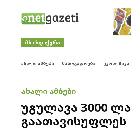
Skip
Netgazeti
ნეტგაზეთი
to
content
მხარდაჭერა
ახალი ამბები
საზოგადოება
ეკონომიკა
POSTED
ᲐᲮᲐᲚᲘ ᲐᲛᲑᲔᲑᲘ
IN
უგულავა 3000 ლ
გაათავისუფლეს