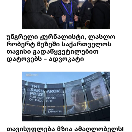
უნგრელი ჟურნალისტი, ლასლო
რობერტ მეზეში საქართველოს
თავისი გადაწყვეტილებით
დატოვებს – ადვოკატი
თავისუფლება მზია ამაღლობელს!