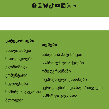
Facebook
Instagram
Bluesky
TikTok
YouTube
LinkedIn
X
Telegram
კატეგორიები
თემები
ახალი ამბები
სინდისის პატიმრები
საზოგადოება
საპროტესტო აქციები
ეკონომიკა
ომი უკრაინაში
კომენტარი
რეპრესიული კანონები
ხელოვნება
ევროკავშირი და საქართველო
სამხრეთ კავკასია
სამხრეთ კავკასია
ბლოგები