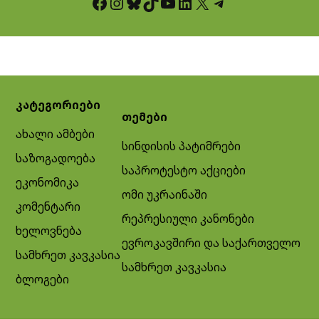
Facebook
Instagram
Bluesky
TikTok
YouTube
LinkedIn
X
Telegram
კატეგორიები
თემები
ახალი ამბები
სინდისის პატიმრები
საზოგადოება
საპროტესტო აქციები
ეკონომიკა
ომი უკრაინაში
კომენტარი
რეპრესიული კანონები
ხელოვნება
ევროკავშირი და საქართველო
სამხრეთ კავკასია
სამხრეთ კავკასია
ბლოგები