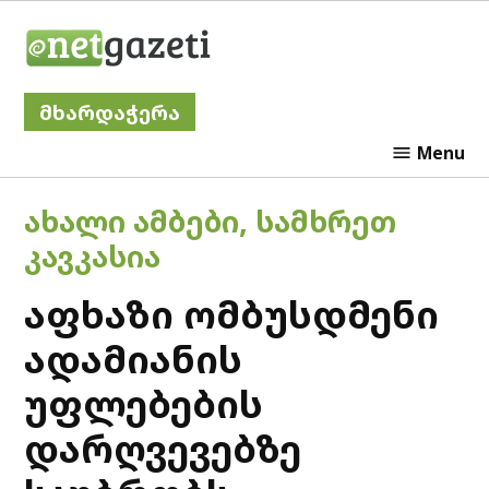
Skip
Netgazeti
to
content
მხარდაჭერა
Menu
POSTED
ᲐᲮᲐᲚᲘ ᲐᲛᲑᲔᲑᲘ
,
ᲡᲐᲛᲮᲠᲔᲗ
IN
ᲙᲐᲕᲙᲐᲡᲘᲐ
აფხაზი ომბუსდმენი
ადამიანის
უფლებების
დარღვევებზე