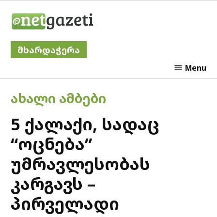
Skip
Netgazeti
to
content
მხარდაჭერა
Menu
POSTED
ᲐᲮᲐᲚᲘ ᲐᲛᲑᲔᲑᲘ
IN
5 ქალაქი, სადაც
“ოცნება”
უმრავლესობას
კარგავს –
პირველადი