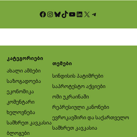
Facebook
Instagram
Bluesky
TikTok
YouTube
LinkedIn
X
Telegram
კატეგორიები
თემები
ახალი ამბები
სინდისის პატიმრები
საზოგადოება
საპროტესტო აქციები
ეკონომიკა
ომი უკრაინაში
კომენტარი
რეპრესიული კანონები
ხელოვნება
ევროკავშირი და საქართველო
სამხრეთ კავკასია
სამხრეთ კავკასია
ბლოგები