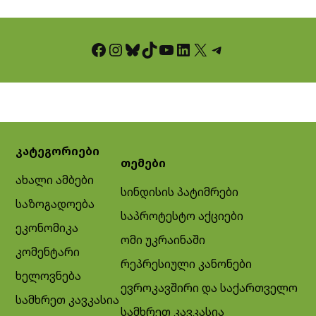
Facebook
Instagram
Bluesky
TikTok
YouTube
LinkedIn
X
Telegram
კატეგორიები
თემები
ახალი ამბები
სინდისის პატიმრები
საზოგადოება
საპროტესტო აქციები
ეკონომიკა
ომი უკრაინაში
კომენტარი
რეპრესიული კანონები
ხელოვნება
ევროკავშირი და საქართველო
სამხრეთ კავკასია
სამხრეთ კავკასია