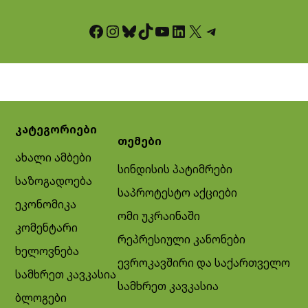
Facebook
Instagram
Bluesky
TikTok
YouTube
LinkedIn
X
Telegram
კატეგორიები
თემები
ახალი ამბები
სინდისის პატიმრები
საზოგადოება
საპროტესტო აქციები
ეკონომიკა
ომი უკრაინაში
კომენტარი
რეპრესიული კანონები
ხელოვნება
ევროკავშირი და საქართველო
სამხრეთ კავკასია
სამხრეთ კავკასია
ბლოგები