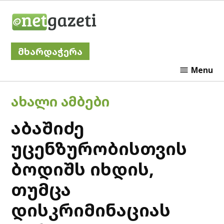
Skip
Netgazeti
to
content
მხარდაჭერა
Menu
POSTED
ᲐᲮᲐᲚᲘ ᲐᲛᲑᲔᲑᲘ
IN
აბაშიძე
უცენზურობისთვის
ბოდიშს იხდის,
თუმცა
დისკრიმინაციას