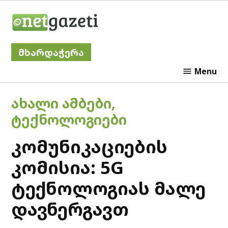
Skip
Netgazeti
to
content
მხარდაჭერა
Menu
POSTED
ᲐᲮᲐᲚᲘ ᲐᲛᲑᲔᲑᲘ
,
IN
ᲢᲔᲥᲜᲝᲚᲝᲒᲘᲔᲑᲘ
კომუნიკაციების
კომისია: 5G
ტექნოლოგიას მალე
დავნერგავთ