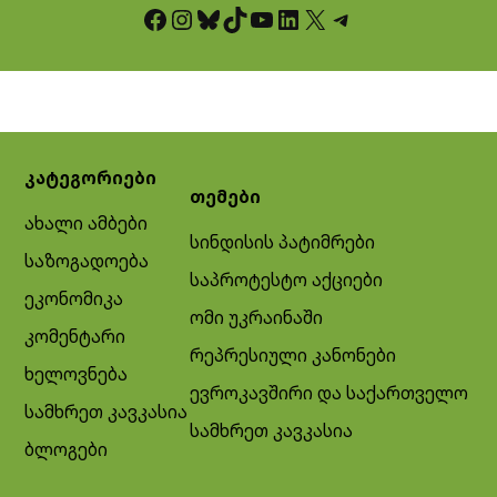
Facebook
Instagram
Bluesky
TikTok
YouTube
LinkedIn
X
Telegram
კატეგორიები
თემები
ახალი ამბები
სინდისის პატიმრები
საზოგადოება
საპროტესტო აქციები
ეკონომიკა
ომი უკრაინაში
კომენტარი
რეპრესიული კანონები
ხელოვნება
ევროკავშირი და საქართველო
სამხრეთ კავკასია
სამხრეთ კავკასია
ბლოგები