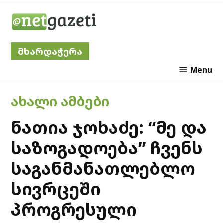
Skip
Netgazeti
to
content
მხარდაჭერა
Menu
POSTED
ᲐᲮᲐᲚᲘ ᲐᲛᲑᲔᲑᲘ
IN
ნათია ჯოხაძე: “მე და
საზოგადოება” ჩვენს
საგანმანათლებლო
სივრცეში
პროგრესული