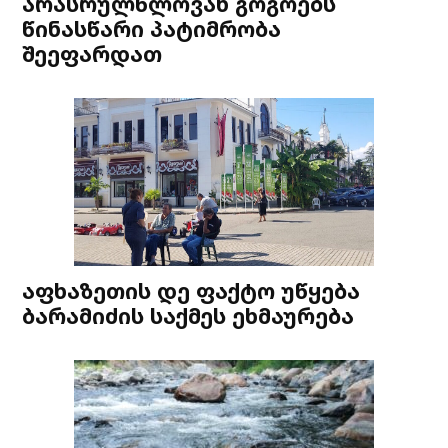
არასრულწლოვან გოგოებს
წინასწარი პატიმრობა
შეეფარდათ
აფხაზეთის დე ფაქტო უწყება
ბარამიძის საქმეს ეხმაურება