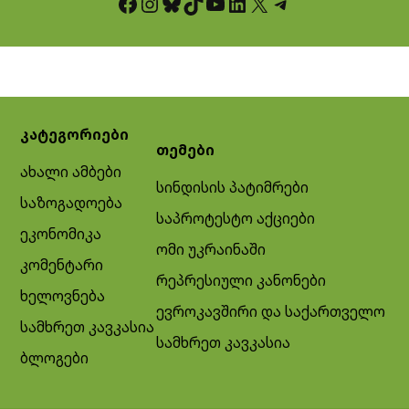
Facebook
Instagram
Bluesky
TikTok
YouTube
LinkedIn
X
Telegram
კატეგორიები
თემები
ახალი ამბები
სინდისის პატიმრები
საზოგადოება
საპროტესტო აქციები
ეკონომიკა
ომი უკრაინაში
კომენტარი
რეპრესიული კანონები
ხელოვნება
ევროკავშირი და საქართველო
სამხრეთ კავკასია
სამხრეთ კავკასია
ბლოგები