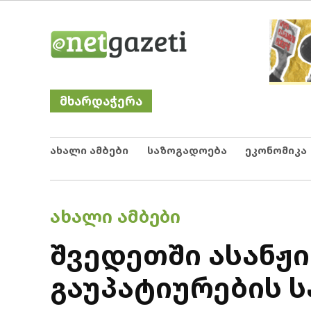
Skip
Netgazeti
ნეტგაზეთი
to
content
მხარდაჭერა
ახალი ამბები
საზოგადოება
ეკონომიკა
POSTED
ᲐᲮᲐᲚᲘ ᲐᲛᲑᲔᲑᲘ
IN
შვედეთში ასანჟი
გაუპატიურების ს