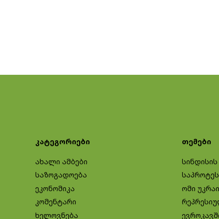
კატეგორიები
თემები
ახალი ამბები
სინდისის
საზოგადოება
საპროტეს
ეკონომიკა
ომი უკრა
კომენტარი
რეპრესიუ
ხელოვნება
ევროკავშ