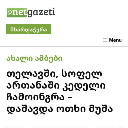
Skip
Netgazeti
to
content
მხარდაჭერა
Menu
POSTED
ᲐᲮᲐᲚᲘ ᲐᲛᲑᲔᲑᲘ
IN
თელავში, სოფელ
ართანაში კედელი
ჩამოინგრა –
დაშავდა ოთხი მუშა