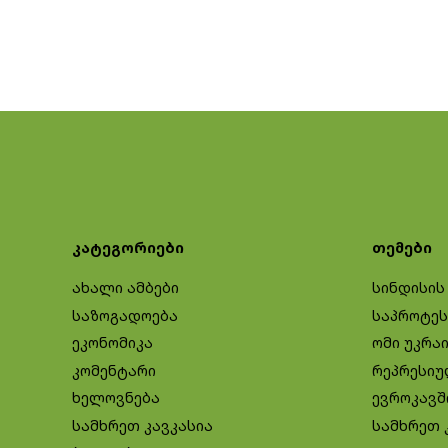
კატეგორიები
თემები
ახალი ამბები
სინდისის
საზოგადოება
საპროტეს
ეკონომიკა
ომი უკრა
კომენტარი
რეპრესიუ
ხელოვნება
ევროკავშ
სამხრეთ კავკასია
სამხრეთ 